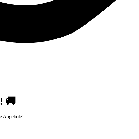
! 🚚
te Angebote!